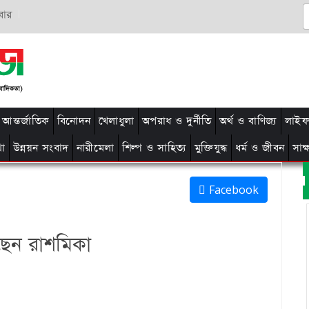
বার
আন্তর্জাতিক
বিনোদন
খেলাধুলা
অপরাধ ও দুর্নীতি
অর্থ ও বাণিজ্য
লাইফ 
থা
উন্নয়ন সংবাদ
নারীমেলা
শিল্প ও সাহিত্য
মুক্তিযুদ্ধ
ধর্ম ও জীবন
সাক
Facebook
ছেন রাশমিকা