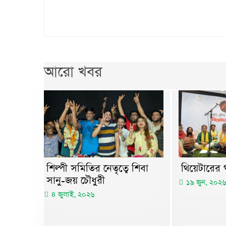
আরো খবর
শিল্পী সমিতির নেতৃত্বে শিবা
থিয়েটারের গ
সানু-জয় চৌধুরী
১৯ জুন, ২০২৬
৪ জুলাই, ২০২৬