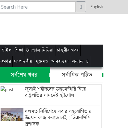
English
স্টাইল
শিক্ষা
সোশ্যাল মিডিয়া
চাকুরীর খবর
্ষাৎকার
সম্পাদকীয়
মুক্তমত
আবহাওয়া
অন্যান্য
সর্বশেষ খবর
সর্বাধিক পঠিত
জুলাই শহীদদের ডকুমেন্টারি ঘিরে
রাষ্ট্রপতির সামনেই হট্টগোল
দলমত নির্বিশেষে সবার সহযোগিতায়
উন্নয়ন কাজ করতে চাই : ডিএনসিসি
প্রশাসক