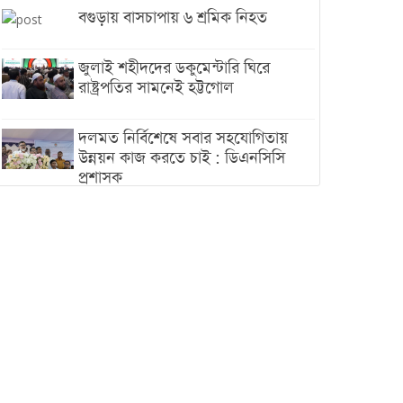
বগুড়ায় বাসচাপায় ৬ শ্রমিক নিহত
জুলাই শহীদদের ডকুমেন্টারি ঘিরে
রাষ্ট্রপতির সামনেই হট্টগোল
দলমত নির্বিশেষে সবার সহযোগিতায়
উন্নয়ন কাজ করতে চাই : ডিএনসিসি
প্রশাসক
শেখ হাসিনা যেন ভারতের ভূখণ্ড ব্যবহার
করে রাজনৈতিক বক্তব্য দিতে না পারে
ট্রাম্পের সবশেষ ঘোষণার পর গাজায়
একদিনে সর্বোচ্চ নিহত
ইরানের সঙ্গে নতুন করে আলোচনায়
বসছে যুক্তরাষ্ট্র, জানালেন ট্রাম্প