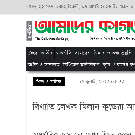
বঙ্গাব্দ,
২২ সফর ১৪৪২ হিজরী,
০৭ আগস্ট ২০২৬ ইং, শুক্রবার
প্রচ্ছদ
জাতীয়
রাজনীতি
সারাদেশ
বিজ্ঞান ও তথ্য প্রযুক্তি
আইন ও আদালত
সিটিজেন জার্নালিজম
কৃষি
প্রবাসের ক
১২ জুলাই, ২০২৩ ০৫:৩৩
শিল্প ও সাহিত্য
বিখ্যাত লেখক মিলান কুন্ডেরা 
আন্তর্জাতিক ডেস্ক:
চেক লেখক মিলান কুন্ডেরা