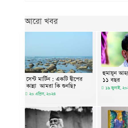
আরো খবর
হুমায়ূন আহ
সেন্ট মার্টিন : একটি দ্বীপের
১১ বছর
কান্না আমরা কি শুনছি?
১৯ জুলাই, ২
২০ এপ্রিল, ২০২৪