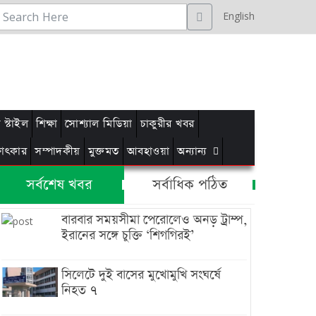
English
স্টাইল
শিক্ষা
সোশ্যাল মিডিয়া
চাকুরীর খবর
্ষাৎকার
সম্পাদকীয়
মুক্তমত
আবহাওয়া
অন্যান্য
সর্বশেষ খবর
সর্বাধিক পঠিত
বারবার সময়সীমা পেরোলেও অনড় ট্রাম্প,
ইরানের সঙ্গে চুক্তি ‘শিগগিরই’
সিলেটে দুই বাসের মুখোমুখি সংঘর্ষে
নিহত ৭