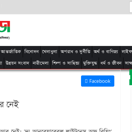
আন্তর্জাতিক
বিনোদন
খেলাধুলা
অপরাধ ও দুর্নীতি
অর্থ ও বাণিজ্য
লাইফ 
থা
উন্নয়ন সংবাদ
নারীমেলা
শিল্প ও সাহিত্য
মুক্তিযুদ্ধ
ধর্ম ও জীবন
সাক
Facebook
আর নেই
 আর নেই। 'দ্য আনবেয়ারেবল লাইটনেস অফ বিয়িং'-