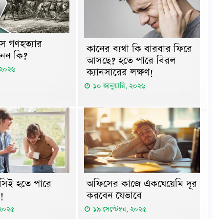
ংস গণহত্যার
কানের ব্যথা কি বারবার ফিরে
নেন কি?
আসছে? হতে পারে বিরল
, ২০২৬
ক্যানসারের লক্ষণ!
১০ জানুয়ারি, ২০২৬
াসিই হতে পারে
অফিসের কাজে একঘেয়েমি দূর
ণ!
করবেন যেভাবে
 ২০২৫
১৯ সেপ্টেম্বর, ২০২৫