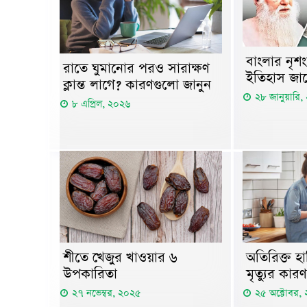
বাংলার নৃশ
রাতে ঘুমানোর পরও সারাক্ষণ
ইতিহাস জা
ক্লান্ত লাগে? কারণগুলো জানুন
২৮ জানুয়ারি
৮ এপ্রিল, ২০২৬
শীতে খেজুর খাওয়ার ৬
অতিরিক্ত হ
উপকারিতা
মৃত্যুর কার
২৭ নভেম্বর, ২০২৫
২৫ অক্টোবর,