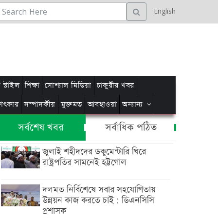
English
স্টাইল
শিক্ষা
সোশ্যাল মিডিয়া
চাকুরীর খবর
্ষাৎকার
সম্পাদকীয়
মুক্তমত
আবহাওয়া
অন্যান্য
সর্বশেষ খবর
সর্বাধিক পঠিত
জুলাই শহীদদের ডকুমেন্টারি ঘিরে
রাষ্ট্রপতির সামনেই হট্টগোল
দলমত নির্বিশেষে সবার সহযোগিতায়
উন্নয়ন কাজ করতে চাই : ডিএনসিসি
প্রশাসক