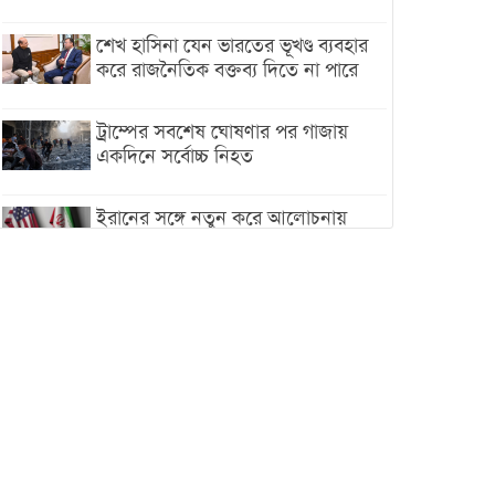
শেখ হাসিনা যেন ভারতের ভূখণ্ড ব্যবহার
করে রাজনৈতিক বক্তব্য দিতে না পারে
ট্রাম্পের সবশেষ ঘোষণার পর গাজায়
একদিনে সর্বোচ্চ নিহত
ইরানের সঙ্গে নতুন করে আলোচনায়
বসছে যুক্তরাষ্ট্র, জানালেন ট্রাম্প
চট্টগ্রামে ভয়াবহ গ্যাস সংকট : নিভেছে
চুলা, কমেছে উৎপাদন, বেড়েছে
লোডশেডিং
বাজারে কাঁচা মরিচে ‘আগুন’, ‘এত দাম
তো আগে দেখিনি’