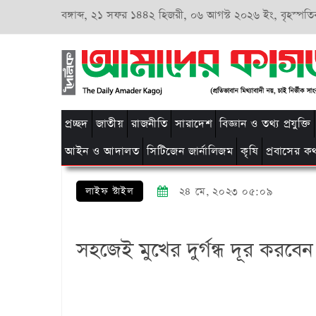
বঙ্গাব্দ,
২১ সফর ১৪৪২ হিজরী,
০৬ আগস্ট ২০২৬ ইং, বৃহস্পতি
প্রচ্ছদ
জাতীয়
রাজনীতি
সারাদেশ
বিজ্ঞান ও তথ্য প্রযুক্তি
আইন ও আদালত
সিটিজেন জার্নালিজম
কৃষি
প্রবাসের ক
লাইফ স্টাইল
২৪ মে, ২০২৩ ০৫:০৯
সহজেই মুখের দুর্গন্ধ দূর করবে